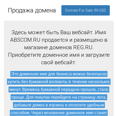
Продажа домена
Domain For Sale: 99 USD
Здесь может быть Ваш вебсайт. Имя
ABSCOM.RU продается и размещено в
магазине доменов REG.RU.
Приобретите доменное имя и загрузите
свой вебсайт.
Это доменное имя для бизнеса можно безопасно
купить без бумажной волокиты в течение нескольких
минут. Времена бумажной передачи прошли, стало
проще. Для покупки перейдите на страницу лота,
добавьте домен в корзину и оплатите удобным
способом. Через мгновение доменное имя станет